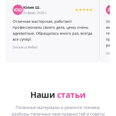
Юлия Ш.
ЮШ
ЛШ
★★★★★
20 февр. 2026 г.
Отличная мастерская, работают
Сегод
профессионалы своего дела, цены очень
именн
адекватные. Обращалась много раз, всегда
течен
все супер!
пред
реком
Отзыв из Яндекс
Отзыв 
Наши
статьи
Полезные материалы о ремонте техники,
разборы типичных неисправностей и советы