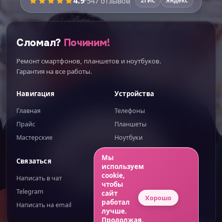
4.9
·
547
отзывов
2ГИС
Яндекс
Сломал?
Починим!
Ремонт смартфонов, планшетов и ноутбуков.
Гарантия на все работы.
Навигация
Устройства
Главная
Телефоны
Прайс
Планшеты
Мастерские
Ноутбуки
ИИгорь
ИИ-помощник — отвечаю сразу
Мы
Связаться
Правовое
используем
cookie,
Написать в чат
Публичная оферта
чтобы
Telegram
Обработка ПД
сайт
Хорошо
работал
Написать на email
Конфиденциальность
лучше.
Продолжая,