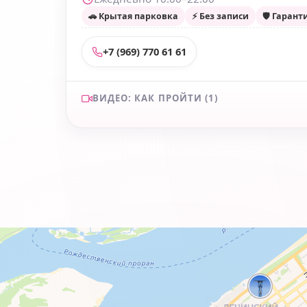
🚗 Крытая парковка
⚡ Без записи
🛡 Гарант
+7 (969) 770 61 61
Как пройти к
ВИДЕО: КАК ПРОЙТИ (1)
мастерской