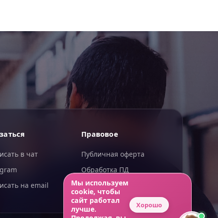
ИИгорь
заться
Правовое
ИИ-помощник — отвечаю сразу
исать в чат
Публичная оферта
egram
Обработка ПД
Мы используем
исать на email
Конфиденциальность
cookie, чтобы
сайт работал
Хорошо
лучше.
Продолжая, вы