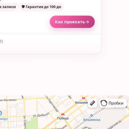
з записи
🛡 Гарантия до 100 дн
Как проехать
2)
с Мечникова