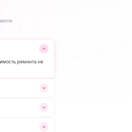
везти
оимость ремонта не