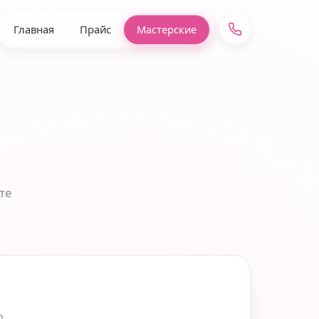
Главная
Прайс
Мастерские
те
0