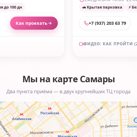
ия до 100 дн
🚗 Крытая парковка
⚡ Бе
Как проехать
+7 (937) 203 63 79
Вход с
ВИДЕО: КАК ПРОЙТИ (
Красноармейской
Вход 
Мы на карте Самары
Два пункта приёма — в двух крупнейших ТЦ города