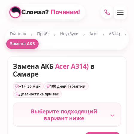
Сломал?
Починим!
›
›
›
›
›
Главная
Прайс
Ноутбуки
Acer
A314)
Замена АКБ
Замена АКБ
Acer A314)
в
Самаре
~1 ч 35 мин
100 дней гарантии
Диагностика при вас
Выберите подходящий
вариант ниже