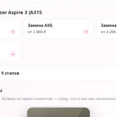
er Aspire 3 (A315
Замена АКБ
Замена
→
→
от 2 800 ₽
от 4 200
→
 9 этапов
ы
Живые истории клиентов — кому, что и как мы починили