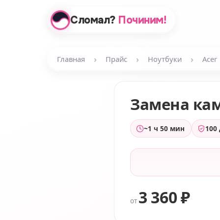
Сломал?
Починим!
›
›
›
Главная
Прайс
Ноутбуки
Acer
Замена ка
~1 ч 50 мин
100
3 360 ₽
от