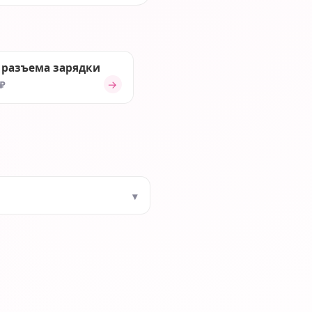
 разъема зарядки
→
 ₽