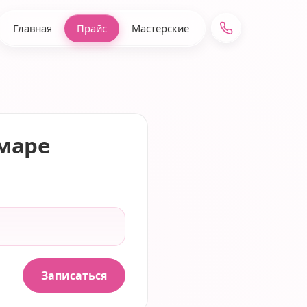
Главная
Прайс
Мастерские
маре
Записаться