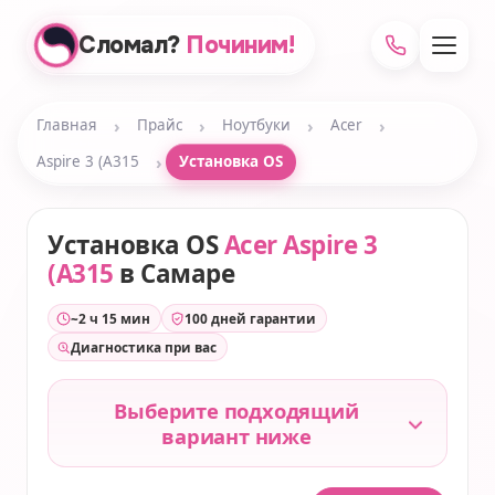
Сломал?
Починим!
›
›
›
›
Главная
Прайс
Ноутбуки
Acer
›
Aspire 3 (A315
Установка OS
Установка OS
Acer Aspire 3
(A315
в Самаре
~2 ч 15 мин
100 дней гарантии
Диагностика при вас
Выберите подходящий
вариант ниже