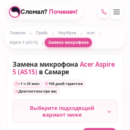
Сломал?
Починим!
›
›
›
›
Главная
Прайс
Ноутбуки
Acer
›
Aspire 5 (A515)
Замена микрофона
Замена микрофона
Acer Aspire
5 (A515)
в Самаре
~1 ч 35 мин
100 дней гарантии
Диагностика при вас
Выберите подходящий
вариант ниже