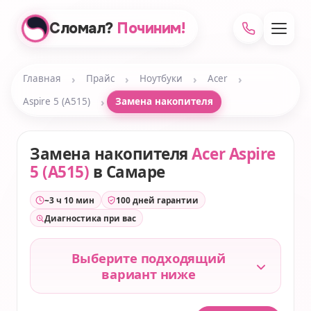
Сломал?
Починим!
›
›
›
›
Главная
Прайс
Ноутбуки
Acer
›
Aspire 5 (A515)
Замена накопителя
Замена накопителя
Acer Aspire
5 (A515)
в Самаре
~3 ч 10 мин
100 дней гарантии
Диагностика при вас
Выберите подходящий
вариант ниже