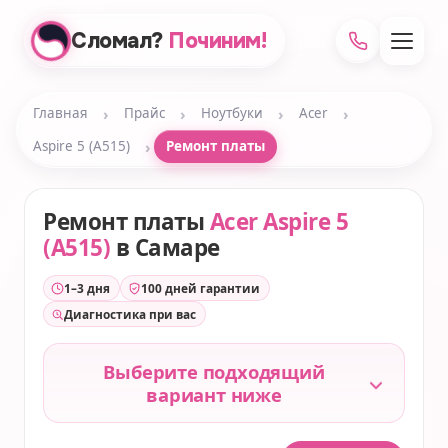
Сломал?
Починим!
›
›
›
›
Главная
Прайс
Ноутбуки
Acer
›
Aspire 5 (A515)
Ремонт платы
Ремонт платы
Acer Aspire 5
(A515)
в Самаре
1–3 дня
100 дней гарантии
Диагностика при вас
Выберите подходящий
вариант ниже