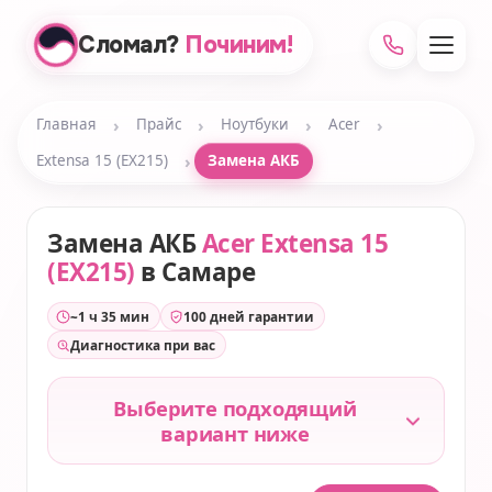
Сломал?
Починим!
›
›
›
›
Главная
Прайс
Ноутбуки
Acer
›
Extensa 15 (EX215)
Замена АКБ
Замена АКБ
Acer Extensa 15
(EX215)
в Самаре
~1 ч 35 мин
100 дней гарантии
Диагностика при вас
Выберите подходящий
вариант ниже