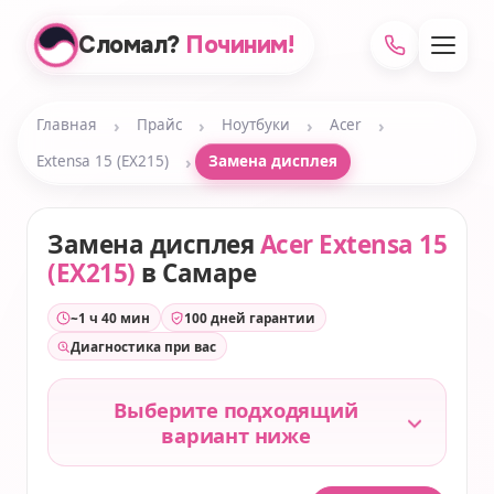
Сломал?
Починим!
›
›
›
›
Главная
Прайс
Ноутбуки
Acer
›
Extensa 15 (EX215)
Замена дисплея
Замена дисплея
Acer Extensa 15
(EX215)
в Самаре
~1 ч 40 мин
100 дней гарантии
Диагностика при вас
Выберите подходящий
вариант ниже