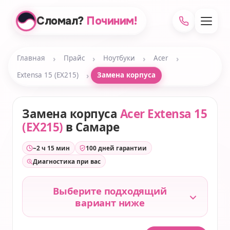
Сломал?
Починим!
›
›
›
›
Главная
Прайс
Ноутбуки
Acer
›
Extensa 15 (EX215)
Замена корпуса
Замена корпуса
Acer Extensa 15
(EX215)
в Самаре
~2 ч 15 мин
100 дней гарантии
Диагностика при вас
Выберите подходящий
вариант ниже