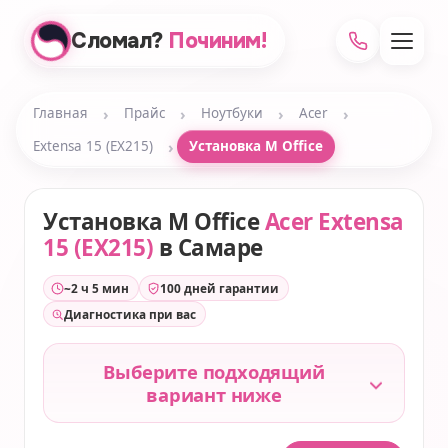
Сломал?
Починим!
›
›
›
›
Главная
Прайс
Ноутбуки
Acer
›
Extensa 15 (EX215)
Установка M Office
Установка M Office
Acer Extensa
15 (EX215)
в Самаре
~2 ч 5 мин
100 дней гарантии
Диагностика при вас
Выберите подходящий
вариант ниже