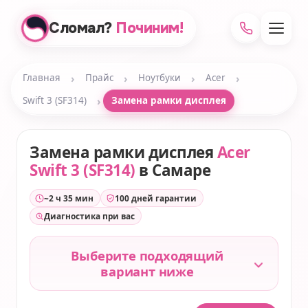
Сломал?
Починим!
›
›
›
›
Главная
Прайс
Ноутбуки
Acer
›
Swift 3 (SF314)
Замена рамки дисплея
Замена рамки дисплея
Acer
Swift 3 (SF314)
в Самаре
~2 ч 35 мин
100 дней гарантии
Диагностика при вас
Выберите подходящий
вариант ниже