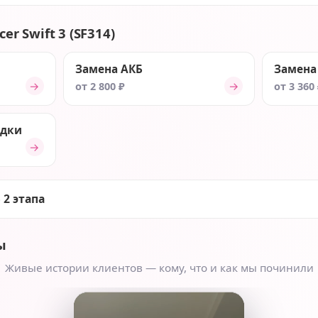
er Swift 3 (SF314)
Замена АКБ
Замена
→
→
от 2 800 ₽
от 3 360
ядки
→
 2 этапа
ы
Живые истории клиентов — кому, что и как мы починили