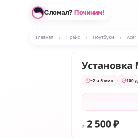
Сломал?
Починим!
›
›
›
Главная
Прайс
Ноутбуки
Acer
Установка 
~2 ч 5 мин
100 
2 500 ₽
от