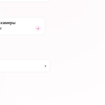
 камеры
→
 ₽