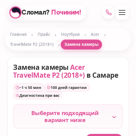
Сломал?
Починим!
›
›
›
›
Главная
Прайс
Ноутбуки
Acer
›
TravelMate P2 (2018+)
Замена камеры
Замена камеры
Acer
TravelMate P2 (2018+)
в Самаре
~1 ч 50 мин
100 дней гарантии
Диагностика при вас
Выберите подходящий
вариант ниже