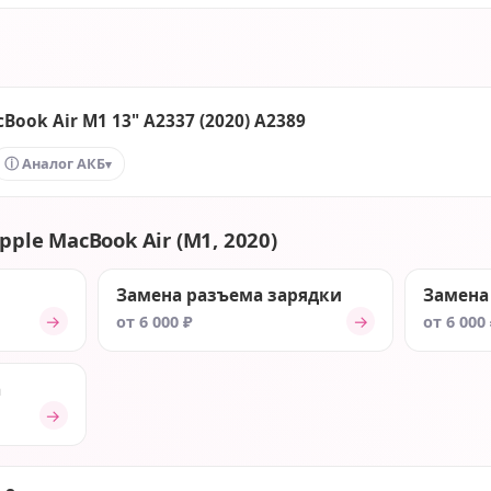
Book Air M1 13" A2337 (2020) A2389
ⓘ Аналог АКБ
▾
pple MacBook Air (M1, 2020)
Замена разъема зарядки
Замена
→
→
от 6 000 ₽
от 6 000
а
→