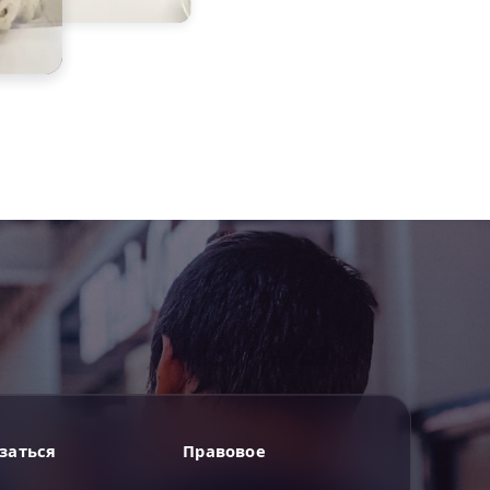
ИИгорь
заться
Правовое
ИИ-помощник — отвечаю сразу