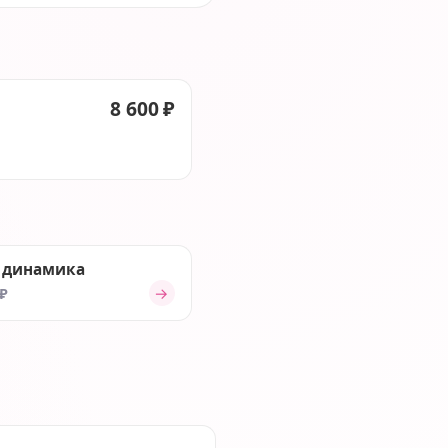
8 600 ₽
 динамика
→
 ₽