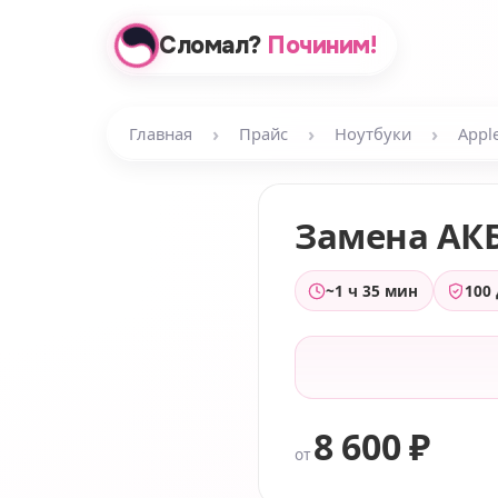
Сломал?
Починим!
›
›
›
Главная
Прайс
Ноутбуки
Appl
Замена АК
~1 ч 35 мин
100
8 600 ₽
от