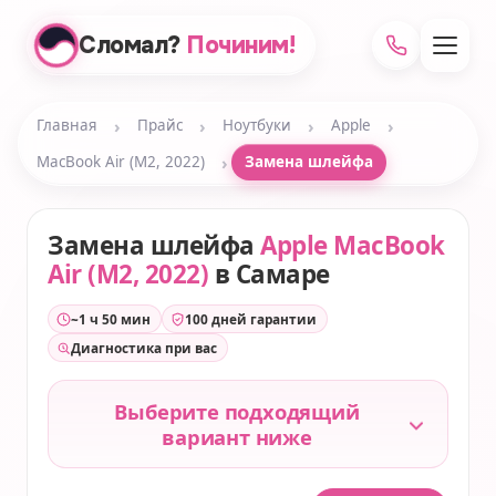
Сломал?
Починим!
›
›
›
›
Главная
Прайс
Ноутбуки
Apple
›
MacBook Air (M2, 2022)
Замена шлейфа
Замена шлейфа
Apple MacBook
Air (M2, 2022)
в Самаре
~1 ч 50 мин
100 дней гарантии
Диагностика при вас
Выберите подходящий
вариант ниже