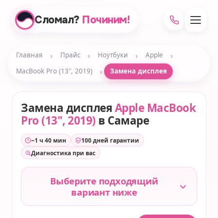
Сломал?
Починим!
›
›
›
›
Главная
Прайс
Ноутбуки
Apple
›
MacBook Pro (13", 2019)
Замена дисплея
Замена дисплея
Apple MacBook
Pro (13", 2019)
в Самаре
~1 ч 40 мин
100 дней гарантии
Диагностика при вас
Выберите подходящий
вариант ниже