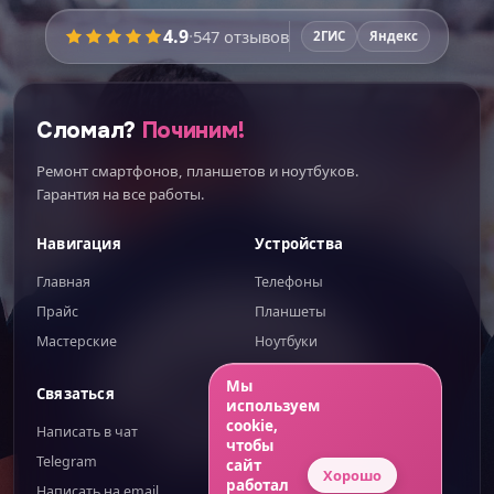
4.9
·
547
отзывов
2ГИС
Яндекс
Сломал?
Починим!
Ремонт смартфонов, планшетов и ноутбуков.
Гарантия на все работы.
Навигация
Устройства
Главная
Телефоны
Прайс
Планшеты
Мастерские
Ноутбуки
ИИгорь
ИИ-помощник — отвечаю сразу
Мы
Связаться
Правовое
используем
cookie,
Написать в чат
Публичная оферта
чтобы
Telegram
Обработка ПД
сайт
Хорошо
работал
Написать на email
Конфиденциальность