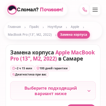
Сломал?
Починим!
›
›
›
›
Главная
Прайс
Ноутбуки
Apple
›
MacBook Pro (13", M2, 2022)
Замена корпуса
Замена корпуса
Apple MacBook
Pro (13", M2, 2022)
в Самаре
~2 ч 15 мин
100 дней гарантии
Диагностика при вас
Выберите подходящий
вариант ниже