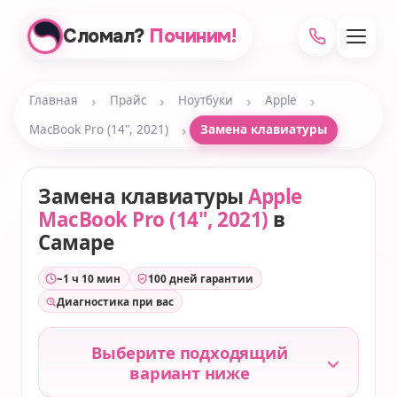
Сломал?
Починим!
›
›
›
›
Главная
Прайс
Ноутбуки
Apple
›
MacBook Pro (14", 2021)
Замена клавиатуры
Замена клавиатуры
Apple
MacBook Pro (14", 2021)
в
Самаре
~1 ч 10 мин
100 дней гарантии
Диагностика при вас
Выберите подходящий
вариант ниже