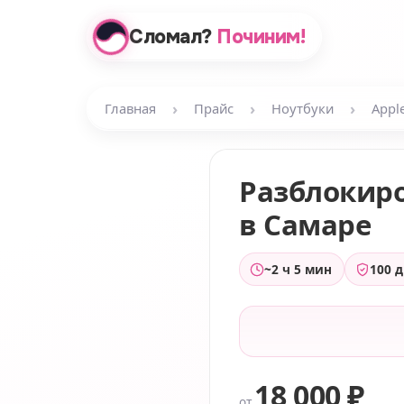
Сломал?
Починим!
›
›
›
Главная
Прайс
Ноутбуки
Appl
Разблокир
в Самаре
~2 ч 5 мин
100 
18 000 ₽
от