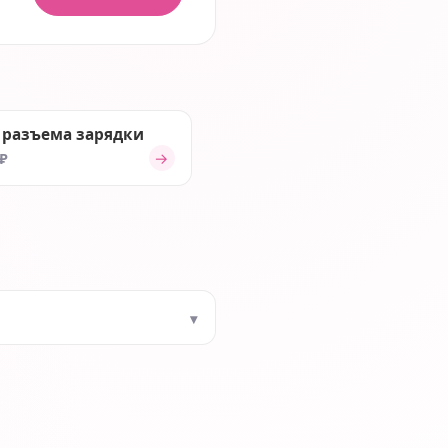
 разъема зарядки
→
 ₽