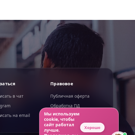
ИИгорь
заться
Правовое
ИИ-помощник — отвечаю сразу
исать в чат
Публичная оферта
egram
Обработка ПД
Мы используем
исать на email
Конфиденциальность
cookie, чтобы
сайт работал
Хорошо
лучше.