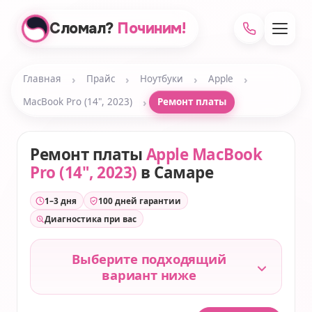
Сломал?
Починим!
›
›
›
›
Главная
Прайс
Ноутбуки
Apple
›
MacBook Pro (14", 2023)
Ремонт платы
Ремонт платы
Apple MacBook
Pro (14", 2023)
в Самаре
1–3 дня
100 дней гарантии
Диагностика при вас
Выберите подходящий
вариант ниже