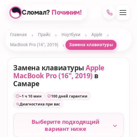
Сломал?
Починим!
›
›
›
›
Главная
Прайс
Ноутбуки
Apple
›
MacBook Pro (16", 2019)
Замена клавиатуры
Замена клавиатуры
Apple
MacBook Pro (16", 2019)
в
Самаре
~1 ч 10 мин
100 дней гарантии
Диагностика при вас
Выберите подходящий
вариант ниже