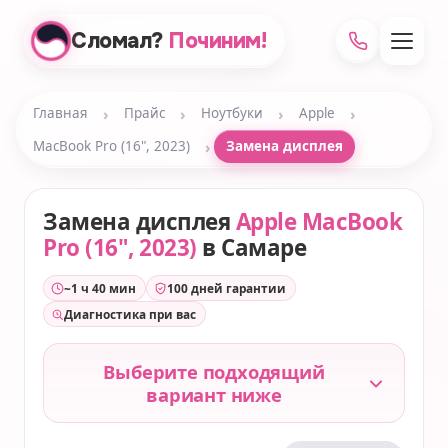
Сломал?
Починим!
›
›
›
›
Главная
Прайс
Ноутбуки
Apple
›
MacBook Pro (16", 2023)
Замена дисплея
Замена дисплея
Apple MacBook
Pro (16", 2023)
в Самаре
~1 ч 40 мин
100 дней гарантии
Диагностика при вас
Выберите подходящий
вариант ниже