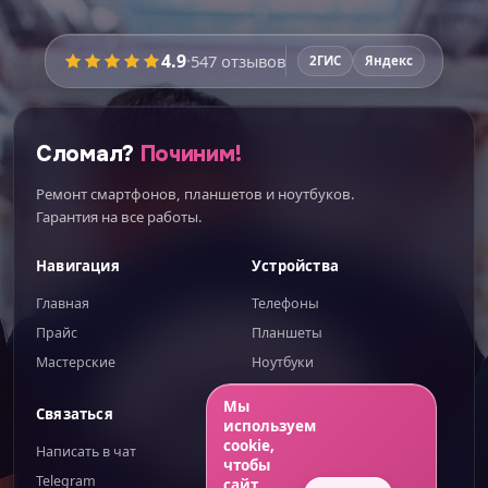
4.9
·
547
отзывов
2ГИС
Яндекс
Сломал?
Починим!
Ремонт смартфонов, планшетов и ноутбуков.
Гарантия на все работы.
Навигация
Устройства
Главная
Телефоны
Прайс
Планшеты
Мастерские
Ноутбуки
ИИгорь
ИИ-помощник — отвечаю сразу
Мы
Связаться
Правовое
используем
cookie,
Написать в чат
Публичная оферта
чтобы
Telegram
Обработка ПД
сайт