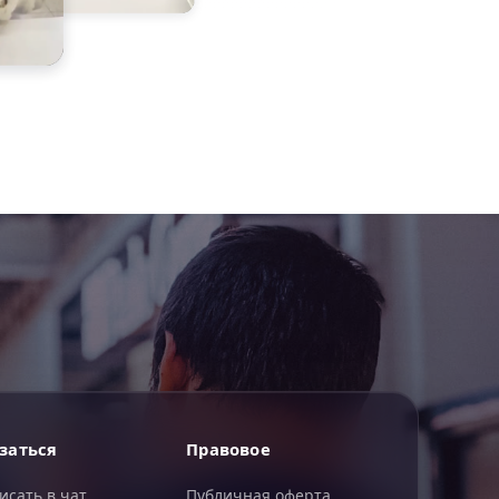
ИИгорь
заться
Правовое
ИИ-помощник — отвечаю сразу
исать в чат
Публичная оферта