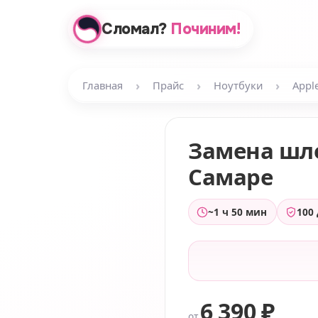
Сломал?
Починим!
›
›
›
Главная
Прайс
Ноутбуки
Appl
Замена ш
Самаре
~1 ч 50 мин
100
6 390 ₽
от