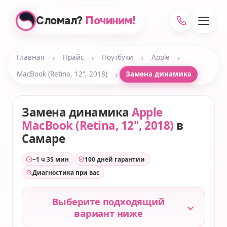
Сломал?
Починим!
›
›
›
›
Главная
Прайс
Ноутбуки
Apple
›
MacBook (Retina, 12", 2018)
Замена динамика
Замена динамика
Apple
MacBook (Retina, 12", 2018)
в
Самаре
~1 ч 35 мин
100 дней гарантии
Диагностика при вас
Выберите подходящий
вариант ниже