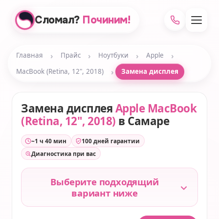
Сломал?
Починим!
›
›
›
›
Главная
Прайс
Ноутбуки
Apple
›
MacBook (Retina, 12", 2018)
Замена дисплея
Замена дисплея
Apple MacBook
(Retina, 12", 2018)
в Самаре
~1 ч 40 мин
100 дней гарантии
Диагностика при вас
Выберите подходящий
вариант ниже