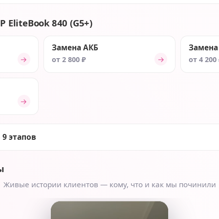
 EliteBook 840 (G5+)
Замена АКБ
Замена
→
→
от 2 800 ₽
от 4 200
→
 9 этапов
ы
Живые истории клиентов — кому, что и как мы починили