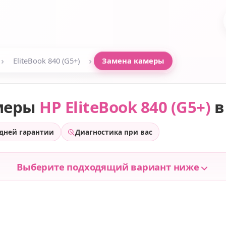
›
›
EliteBook 840 (G5+)
Замена камеры
меры
HP EliteBook 840 (G5+)
в
 дней гарантии
Диагностика при вас
Выберите подходящий вариант ниже