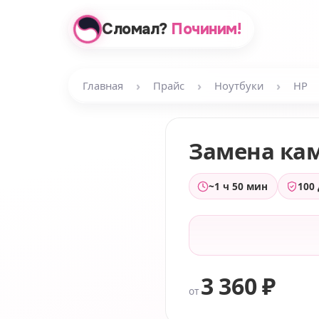
Сломал?
Починим!
›
›
›
Главная
Прайс
Ноутбуки
HP
Замена ка
~1 ч 50 мин
100
3 360 ₽
от