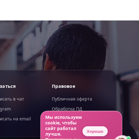
ИИгорь
заться
Правовое
ИИ-помощник — отвечаю сразу
исать в чат
Публичная оферта
egram
Обработка ПД
Мы используем
исать на email
Конфиденциальность
cookie, чтобы
сайт работал
Хорошо
лучше.