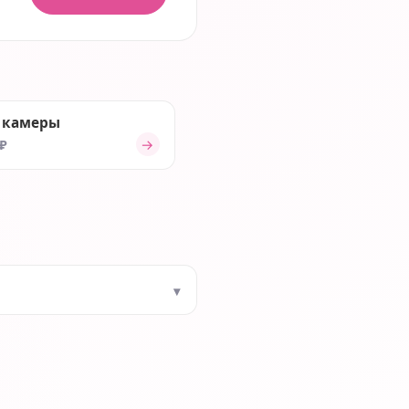
 камеры
→
 ₽