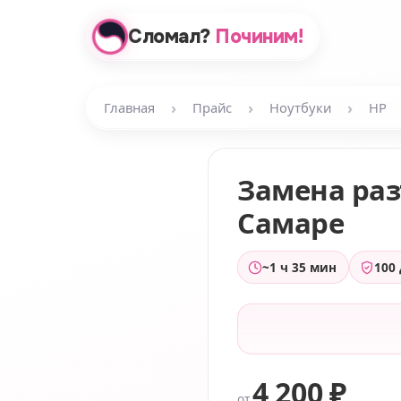
Сломал?
Починим!
›
›
›
Главная
Прайс
Ноутбуки
HP
Замена ра
Самаре
~1 ч 35 мин
100
4 200 ₽
от