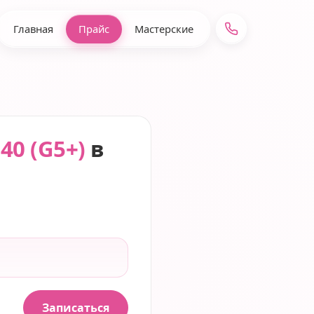
Главная
Прайс
Мастерские
40 (G5+)
в
Записаться