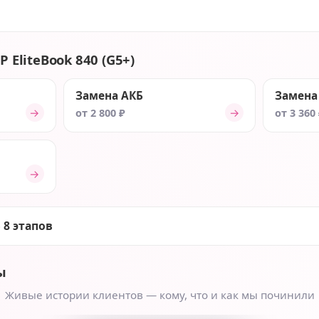
 EliteBook 840 (G5+)
Замена АКБ
Замена
→
→
от 2 800 ₽
от 3 360
→
 8 этапов
ы
Живые истории клиентов — кому, что и как мы починили