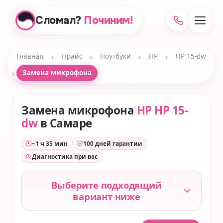
Сломал?
Починим!
›
›
›
›
Главная
Прайс
Ноутбуки
HP
HP 15-dw
›
Замена микрофона
Замена микрофона
HP HP 15-
dw
в Самаре
~1 ч 35 мин
100 дней гарантии
Диагностика при вас
Выберите подходящий
вариант ниже