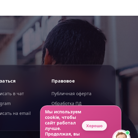
ИИгорь
заться
Правовое
ИИ-помощник — отвечаю сразу
исать в чат
Публичная оферта
egram
Обработка ПД
Мы используем
исать на email
Конфиденциальность
cookie, чтобы
сайт работал
Хорошо
лучше.
Продолжая, вы