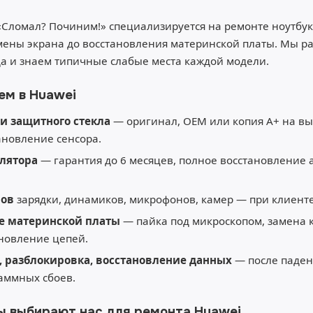
«Сломал? Починим!» специализируется на ремонте ноутбу
мены экрана до восстановления материнской платы. Мы ра
да и знаем типичные слабые места каждой модели.
ем в Huawei
и защитного стекла
— оригинал, OEM или копия A+ на вы
тановление сенсора.
лятора
— гарантия до 6 месяцев, полное восстановление
мов
зарядки, динамиков, микрофонов, камер — при клиенте
е материнской платы
— пайка под микроскопом, замена 
ановление цепей.
 разблокировка, восстановление данных
— после паден
аммных сбоев.
ы выбирают нас для ремонта Huawei