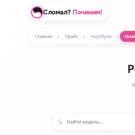
Сломал?
Починим!
›
›
›
Главная
Прайс
Ноутбуки
Hua
Р
9
🔍