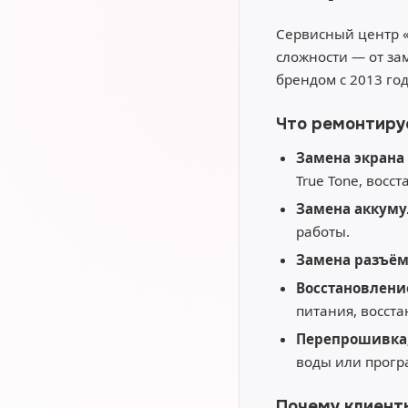
Сервисный центр 
сложности — от за
брендом с 2013 го
Что ремонтиру
Замена экрана 
True Tone, восс
Замена аккуму
работы.
Замена разъё
Восстановлени
питания, восст
Перепрошивка,
воды или прогр
Почему клиент