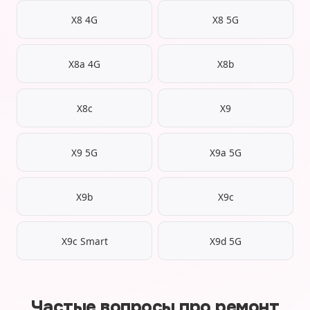
X8 4G
X8 5G
X8a 4G
X8b
X8c
X9
X9 5G
X9a 5G
X9b
X9c
X9c Smart
X9d 5G
Частые вопросы про ремонт