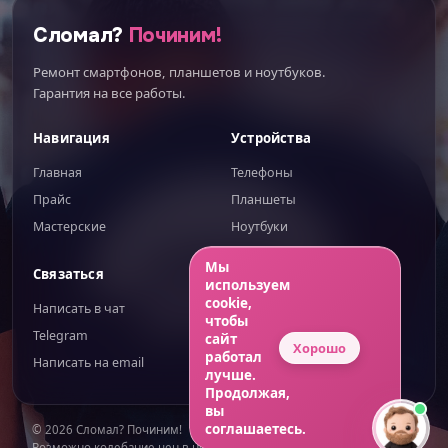
Сломал?
Починим!
Ремонт смартфонов, планшетов и ноутбуков.
Гарантия на все работы.
Навигация
Устройства
Главная
Телефоны
Прайс
Планшеты
Мастерские
Ноутбуки
ИИгорь
ИИ-помощник — отвечаю сразу
Мы
Связаться
Правовое
используем
cookie,
Написать в чат
Публичная оферта
чтобы
Telegram
Обработка ПД
сайт
Хорошо
работал
Написать на email
Конфиденциальность
лучше.
Продолжая,
вы
соглашаетесь.
© 2026 Сломал? Починим!
Возможно колебание цен в небольших диапазонах