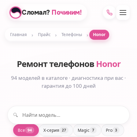
Сломал?
Починим!
›
›
›
Главная
Прайс
Телефоны
Honor
Ремонт телефонов
Honor
94 моделей в каталоге · диагностика при вас ·
гарантия до 100 дней
🔍
Все
X-серия
Magic
Pro
94
27
7
3