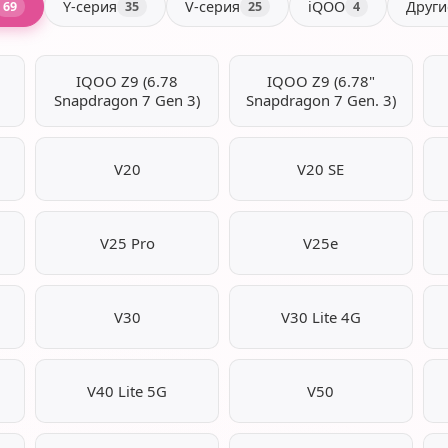
Y-серия
V-серия
iQOO
Други
69
35
25
4
IQOO Z9 (6.78
IQOO Z9 (6.78"
Snapdragon 7 Gen 3)
Snapdragon 7 Gen. 3)
V20
V20 SE
V25 Pro
V25e
V30
V30 Lite 4G
V40 Lite 5G
V50