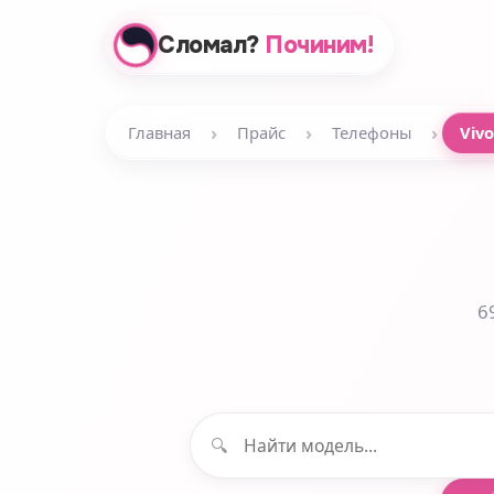
Сломал?
Починим!
›
›
›
Главная
Прайс
Телефоны
Vivo
6
🔍