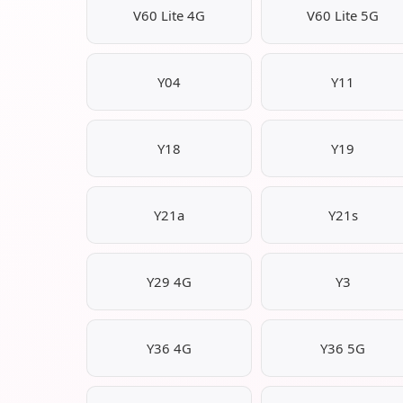
V60 Lite 4G
V60 Lite 5G
Y04
Y11
Y18
Y19
Y21a
Y21s
Y29 4G
Y3
Y36 4G
Y36 5G