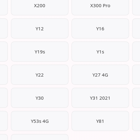
X200
X300 Pro
Y12
Y16
Y19s
Y1s
Y22
Y27 4G
Y30
Y31 2021
Y53s 4G
Y81