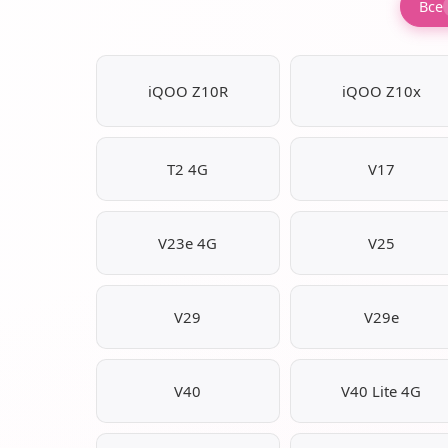
Все
iQOO Z10R
iQOO Z10x
T2 4G
V17
V23e 4G
V25
V29
V29e
V40
V40 Lite 4G