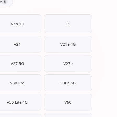
е
5
Neo 10
T1
V21
V21e 4G
V27 5G
V27e
V30 Pro
V30e 5G
V50 Lite 4G
V60