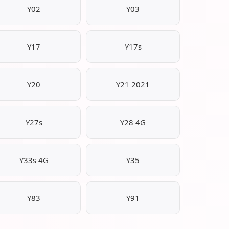
Y02
Y03
Y17
Y17s
Y20
Y21 2021
Y27s
Y28 4G
Y33s 4G
Y35
Y83
Y91