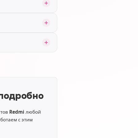
 подробно
етов
Redmi
любой
ботаем с этим