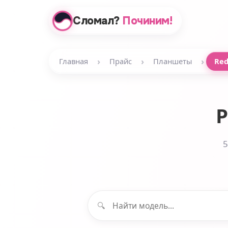
Сломал?
Починим!
›
›
›
Главная
Прайс
Планшеты
Re
Р
5
🔍