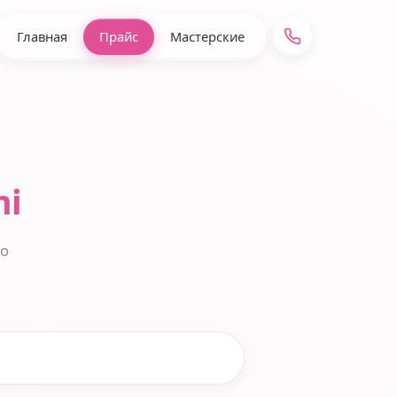
Главная
Прайс
Мастерские
mi
до