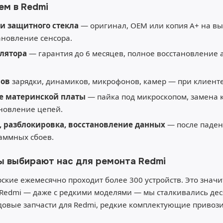
ем в Redmi
и защитного стекла
— оригинал, OEM или копия A+ на вы
тановление сенсора.
лятора
— гарантия до 6 месяцев, полное восстановление
мов
зарядки, динамиков, микрофонов, камер — при клиенте
е материнской платы
— пайка под микроскопом, замена 
ановление цепей.
 разблокировка, восстановление данных
— после паден
аммных сбоев.
ы выбирают нас для ремонта Redmi
ские ежемесячно проходит более 300 устройств. Это значит
Redmi — даже с редкими моделями — мы сталкивались десят
овые запчасти для Redmi, редкие комплектующие привозим