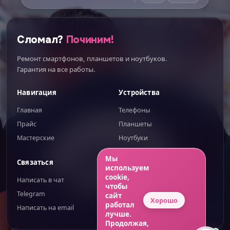
Сломал?
Починим!
Ремонт смартфонов, планшетов и ноутбуков.
Гарантия на все работы.
Навигация
Устройства
Главная
Телефоны
Прайс
Планшеты
Мастерские
Ноутбуки
ИИгорь
ИИ-помощник — отвечаю сразу
Мы
Связаться
Правовое
используем
cookie,
Написать в чат
Публичная оферта
чтобы
Telegram
Обработка ПД
сайт
Хорошо
работал
Написать на email
Конфиденциальность
лучше.
Продолжая,