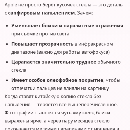
Apple не просто берёт кусочек стекла — это деталь
с
сапфировым напылением
. Зачем:
Уменьшает блики и паразитные отражения
при съёмке против света
Повышает прозрачность
в инфракрасном
диапазоне (важно для работы автофокуса)
Царапается значительно труднее
обычного
стекла
Имеет особое олеофобное покрытие
, чтобы
отпечатки пальцев не влияли на картинку
Когда ставят китайскую копию стекла без
напыления — теряется всё вышеперечисленное.
Фотографии становятся чуть «мутнее», блики
выражены ярче, а через пару месяцев стекло
покрывается мелкими царапинами от ношения в