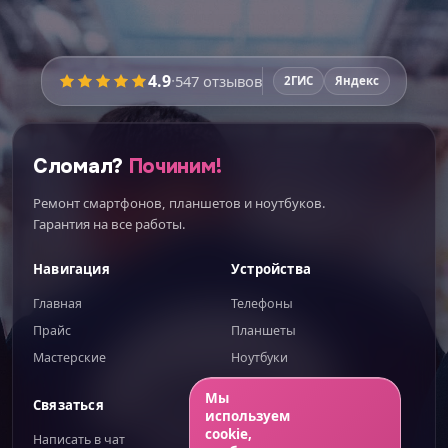
4.9
·
547
отзывов
2ГИС
Яндекс
Сломал?
Починим!
Ремонт смартфонов, планшетов и ноутбуков.
Гарантия на все работы.
Навигация
Устройства
Главная
Телефоны
Прайс
Планшеты
Мастерские
Ноутбуки
ИИгорь
ИИ-помощник — отвечаю сразу
Мы
Связаться
Правовое
используем
cookie,
Написать в чат
Публичная оферта