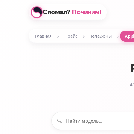
Сломал?
Починим!
›
›
›
Главная
Прайс
Телефоны
App
4
🔍