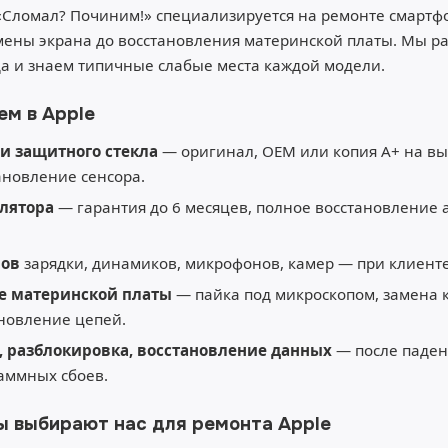
«Сломал? Починим!» специализируется на ремонте смарт
мены экрана до восстановления материнской платы. Мы ра
да и знаем типичные слабые места каждой модели.
ем в Apple
и защитного стекла
— оригинал, OEM или копия A+ на вы
тановление сенсора.
лятора
— гарантия до 6 месяцев, полное восстановление
мов
зарядки, динамиков, микрофонов, камер — при клиенте
е материнской платы
— пайка под микроскопом, замена 
ановление цепей.
 разблокировка, восстановление данных
— после паден
аммных сбоев.
ы выбирают нас для ремонта Apple