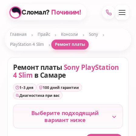
Сломал?
Починим!
›
›
›
›
Главная
Прайс
Консоли
Sony
›
PlayStation 4 Slim
Ремонт платы
Ремонт платы
Sony PlayStation
4 Slim
в Самаре
1–3 дня
100 дней гарантии
Диагностика при вас
Выберите подходящий
вариант ниже