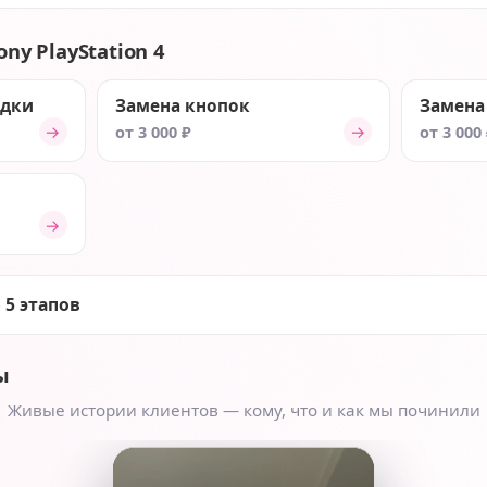
ny PlayStation 4
ядки
Замена кнопок
Замена
→
→
от 3 000 ₽
от 3 000
→
 5 этапов
ы
Живые истории клиентов — кому, что и как мы починили