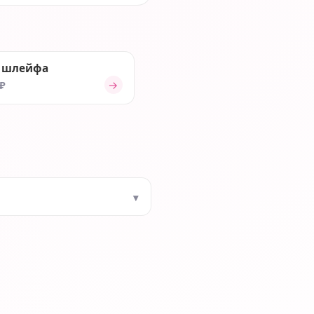
 шлейфа
→
 ₽