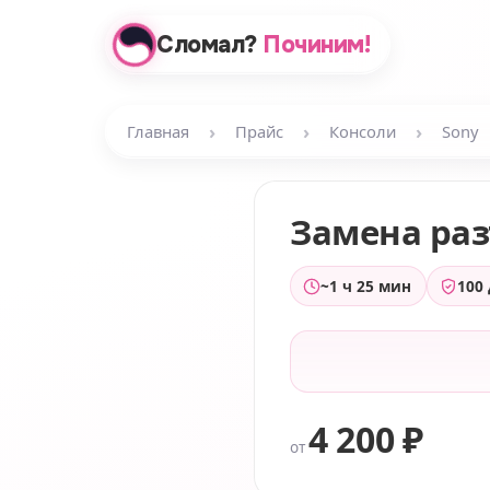
Сломал?
Починим!
›
›
›
Главная
Прайс
Консоли
Sony
Замена ра
~1 ч 25 мин
100
4 200 ₽
от