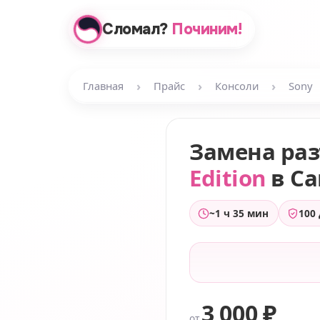
Сломал?
Починим!
›
›
›
Главная
Прайс
Консоли
Sony
Замена ра
Edition
в С
~1 ч 35 мин
100
3 000 ₽
от