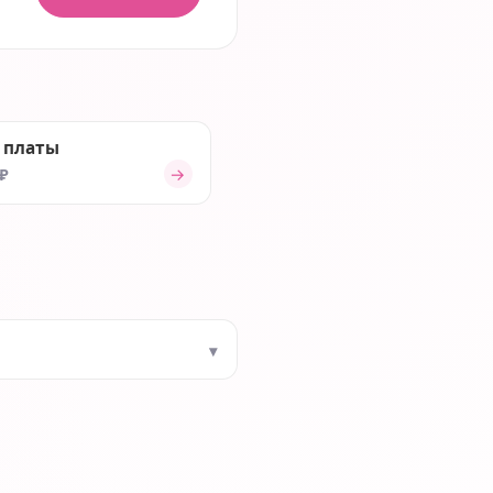
 платы
→
 ₽