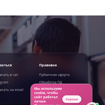
ИИгорь
заться
Правовое
ИИ-помощник — отвечаю сразу
исать в чат
Публичная оферта
egram
Обработка ПД
Мы используем
исать на email
Конфиденциальность
cookie, чтобы
сайт работал
Хорошо
лучше.