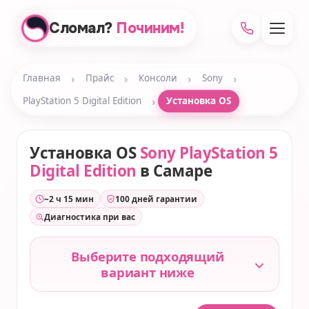
Сломал?
Починим!
›
›
›
›
Главная
Прайс
Консоли
Sony
›
PlayStation 5 Digital Edition
Установка OS
Установка OS
Sony PlayStation 5
Digital Edition
в Самаре
~2 ч 15 мин
100 дней гарантии
Диагностика при вас
Выберите подходящий
вариант ниже