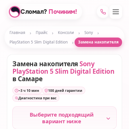
Сломал?
Починим!
›
›
›
›
Главная
Прайс
Консоли
Sony
›
PlayStation 5 Slim Digital Edition
Замена накопителя
Замена накопителя
Sony
PlayStation 5 Slim Digital Edition
в Самаре
~3 ч 10 мин
100 дней гарантии
Диагностика при вас
Выберите подходящий
вариант ниже