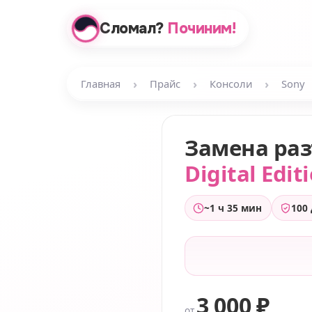
Сломал?
Починим!
›
›
›
Главная
Прайс
Консоли
Sony
Замена ра
Digital Edit
~1 ч 35 мин
100
3 000 ₽
от