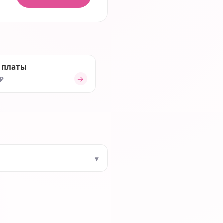
 платы
→
 ₽