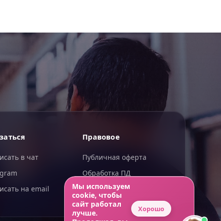
ИИгорь
заться
Правовое
ИИ-помощник — отвечаю сразу
исать в чат
Публичная оферта
egram
Обработка ПД
Мы используем
исать на email
Конфиденциальность
cookie, чтобы
сайт работал
Хорошо
лучше.