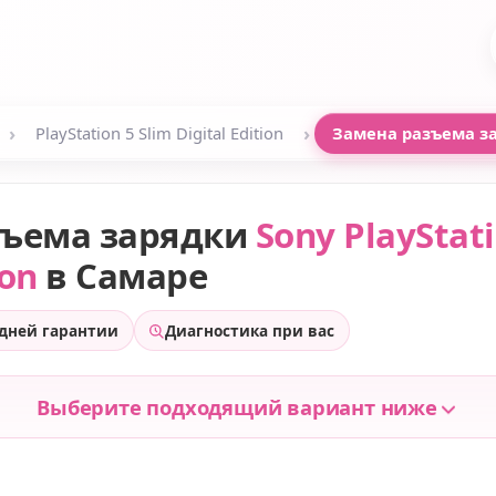
›
›
PlayStation 5 Slim Digital Edition
Замена разъема з
зъема зарядки
Sony PlayStati
ion
в Самаре
 дней гарантии
Диагностика при вас
Выберите подходящий вариант ниже