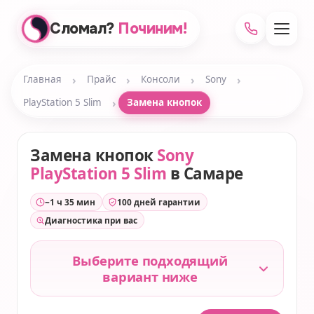
Сломал?
Починим!
›
›
›
›
Главная
Прайс
Консоли
Sony
›
PlayStation 5 Slim
Замена кнопок
Замена кнопок
Sony
PlayStation 5 Slim
в Самаре
~1 ч 35 мин
100 дней гарантии
Диагностика при вас
Выберите подходящий
вариант ниже