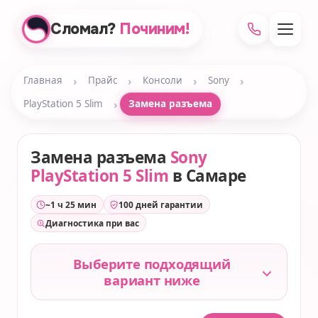
Сломал?
Починим!
›
›
›
›
Главная
Прайс
Консоли
Sony
›
PlayStation 5 Slim
Замена разъема
Замена разъема
Sony
PlayStation 5 Slim
в Самаре
~1 ч 25 мин
100 дней гарантии
Диагностика при вас
Выберите подходящий
вариант ниже