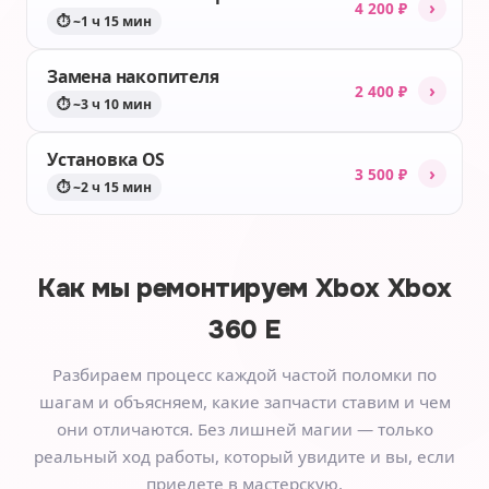
›
4 200 ₽
⏱ ~1 ч 15 мин
Замена накопителя
›
2 400 ₽
⏱ ~3 ч 10 мин
Установка OS
›
3 500 ₽
⏱ ~2 ч 15 мин
Как мы ремонтируем
Xbox Xbox
360 E
Разбираем процесс каждой частой поломки по
шагам и объясняем, какие запчасти ставим и чем
они отличаются. Без лишней магии — только
реальный ход работы, который увидите и вы, если
приедете в мастерскую.