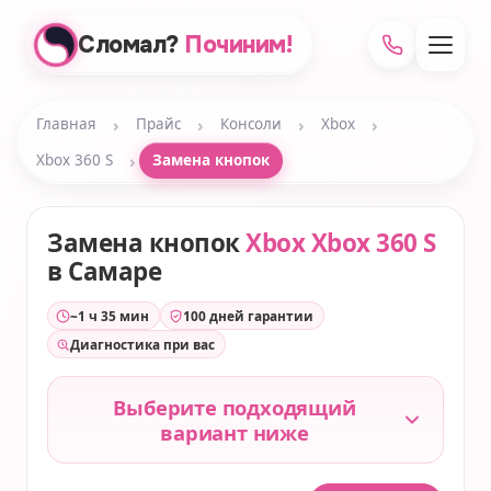
Сломал?
Починим!
›
›
›
›
Главная
Прайс
Консоли
Xbox
›
Xbox 360 S
Замена кнопок
Замена кнопок
Xbox Xbox 360 S
в Самаре
~1 ч 35 мин
100 дней гарантии
Диагностика при вас
Выберите подходящий
вариант ниже