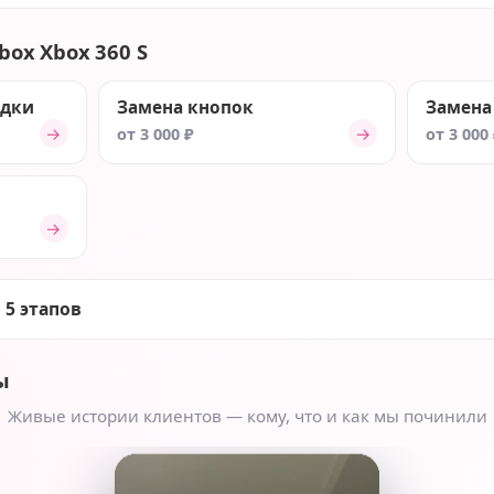
box Xbox 360 S
ядки
Замена кнопок
Замена
→
→
от 3 000 ₽
от 3 000
→
 5 этапов
ы
Живые истории клиентов — кому, что и как мы починили