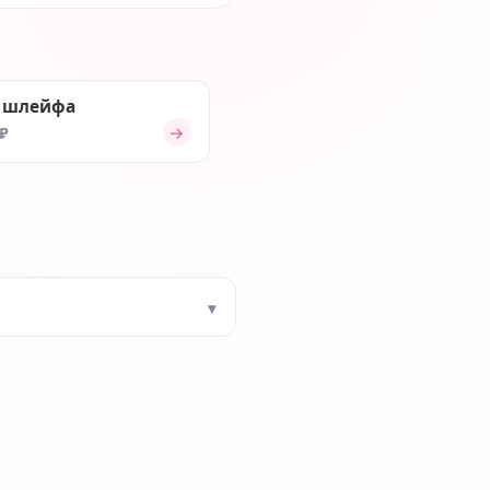
 шлейфа
→
 ₽