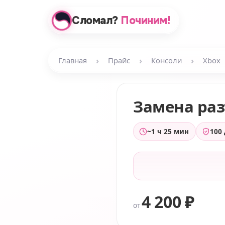
Сломал?
Починим!
›
›
›
Главная
Прайс
Консоли
Xbox
Замена ра
~1 ч 25 мин
100
4 200 ₽
от